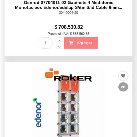
Genrod 07704011-02 Gabinete 4 Medidores
Monofasicos Edenor/edelap S/itm S/id Cable 6mm...
304-0004-20
$ 708.530,82
Precio sin IVA: $ 585.562,66
Agregar