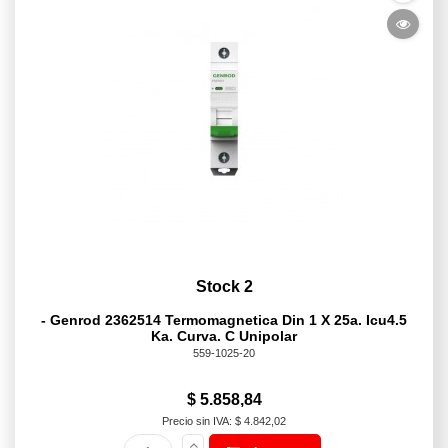
Stock 2
- Genrod 2362514 Termomagnetica Din 1 X 25a. Icu4.5
Ka. Curva. C Unipolar
559-1025-20
$ 5.858,84
Precio sin IVA: $ 4.842,02