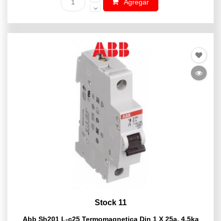
Agregar
Stock 11
Abb Sh201 L-c25 Termomagnetica Din 1 X 25a. 4.5ka