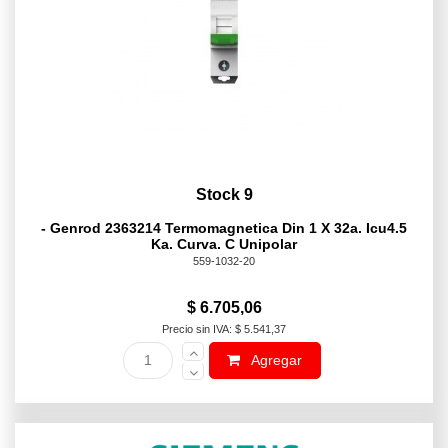
Stock 9
- Genrod 2363214 Termomagnetica Din 1 X 32a. Icu4.5
Ka. Curva. C Unipolar
559-1032-20
$ 6.705,06
Precio sin IVA: $ 5.541,37
Agregar