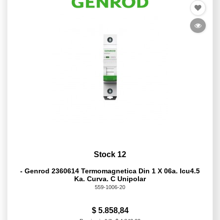
Stock 12
- Genrod 2360614 Termomagnetica Din 1 X 06a. Icu4.5
Ka. Curva. C Unipolar
559-1006-20
$ 5.858,84