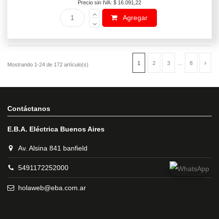
Precio sin IVA: $ 16.091,22
Agregar
Contáctanos
E.B.A. Eléctrica Buenos Aires
Av. Alsina 841 banfield
5491172252000
holaweb@eba.com.ar