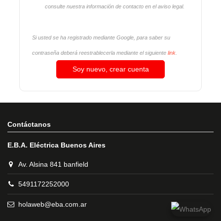
consulte nuestra información de contacto en el aviso legal.
Si usted se ha registrado mediante Google, para saber su
contraseña deberá reestrablecerla mediante el siguiente
link
.
Soy nuevo, crear cuenta
Contáctanos
E.B.A. Eléctrica Buenos Aires
Av. Alsina 841 banfield
5491172252000
holaweb@eba.com.ar