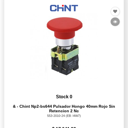
Stock 0
& - Chint Np2-bs644 Pulsador Hongo 40mm Rojo Sin
Retencion 2 Nc
553-2010-24
(EB: I4W7)