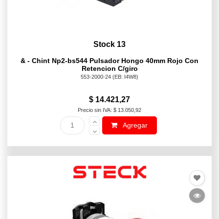
Stock 13
& - Chint Np2-bs544 Pulsador Hongo 40mm Rojo Con
Retencion C/giro
553-2000-24
(EB: I4W8)
$ 14.421,27
Precio sin IVA: $ 13.050,92
Agregar