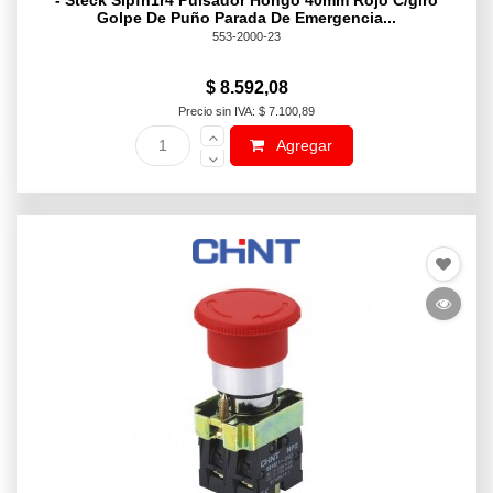
- Steck Slpfn1r4 Pulsador Hongo 40mm Rojo C/giro
Golpe De Puño Parada De Emergencia...
553-2000-23
$ 8.592,08
Precio sin IVA: $ 7.100,89
Agregar