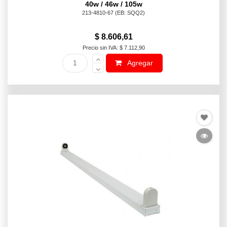
40w / 46w / 105w
213-4810-67
(EB: SQQ2)
$ 8.606,61
Precio sin IVA: $ 7.112,90
Agregar