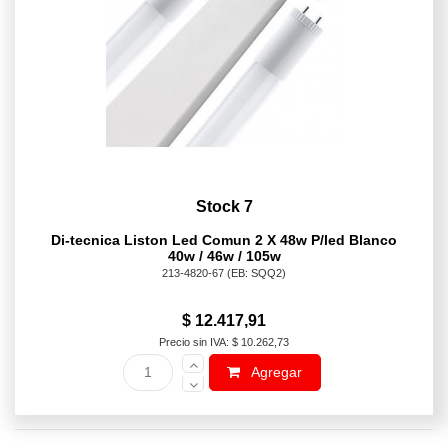
Stock 7
Di-tecnica Liston Led Comun 2 X 48w P/led Blanco
40w / 46w / 105w
213-4820-67
(EB: SQQ2)
$ 12.417,91
Precio sin IVA: $ 10.262,73
Agregar