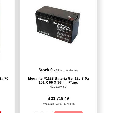
Stock 0
+ 12 ing. pendientes
2a 70
Megalite F1127 Bateria Gel 12v 7.0a
151 X 66 X 96mm P/ups
091-1207-50
$ 31.719,49
Precio sin IVA: $ 26.214,45