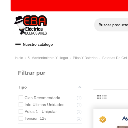
menu
Nuestro catálogo
Inicio
5. Mantenimiento Y Hogar
Pilas Y Baterias
Baterias De Gel
Filtrar por
Tipo
Clas Recomendada
1
Info Ultimas Unidades
1
Polos 1 - Unipolar
1
Tension 12v
1