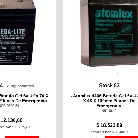
 4
Stock 83
+ 20 ing. pendientes
Bateria Gel 6v 4.0a 70 X
- Atomlux 4406 Bateria Gel 6v 4.
P/luces De Emergencia
X 48 X 100mm P/luces De
Emergencia.
091-0640-50
091-0642
 12.130,60
$ 18.523,89
sin IVA: $ 10.025,29
Precio sin IVA: $ 15.309,00