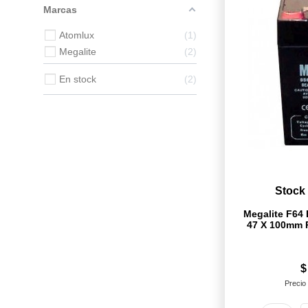
Marcas
Atomlux
1
Megalite
2
En stock
2
Stock
Megalite F64 
47 X 100mm 
$
Precio 