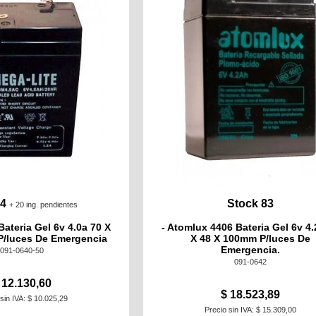
 4
Stock 83
+ 20 ing. pendientes
Bateria Gel 6v 4.0a 70 X
- Atomlux 4406 Bateria Gel 6v 4.
P/luces De Emergencia
X 48 X 100mm P/luces De
Emergencia.
091-0640-50
091-0642
 12.130,60
$ 18.523,89
sin IVA: $ 10.025,29
Precio sin IVA: $ 15.309,00