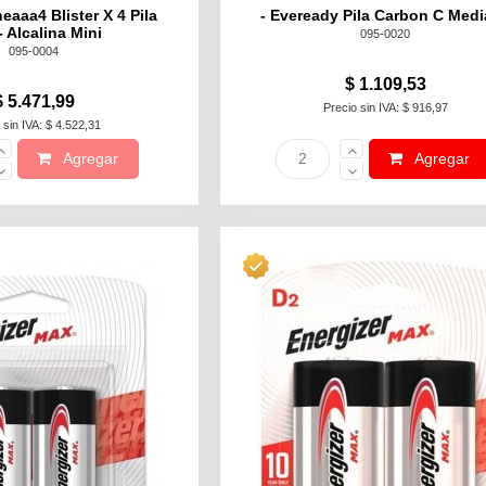
eaaa4 Blister X 4 Pila
- Eveready Pila Carbon C Med
- Alcalina Mini
095-0020
095-0004
$ 1.109,53
$ 5.471,99
Precio sin IVA: $ 916,97
 sin IVA: $ 4.522,31
Agregar
Agregar