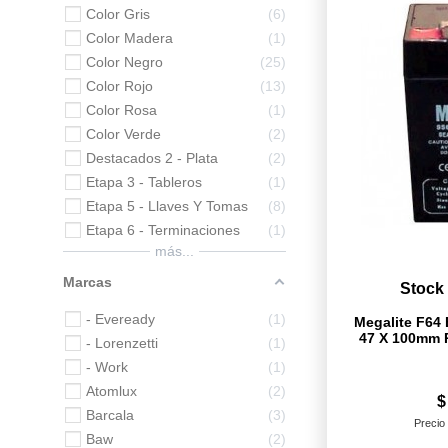
Color Gris
6
Color Madera
1
Color Negro
25
Color Rojo
13
Color Rosa
1
Color Verde
2
Destacados 2 - Plata
2
Etapa 3 - Tableros
1
Etapa 5 - Llaves Y Tomas
8
Etapa 6 - Terminaciones
1
más...
Marcas
Stock
- Eveready
1
Megalite F64 
47 X 100mm 
- Lorenzetti
1
- Work
1
Atomlux
2
$
Barcala
3
Precio 
Baw
2