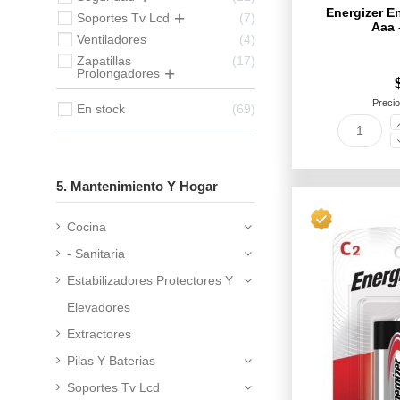
Energizer En
Soportes Tv Lcd
7
Aaa 
Ventiladores
4
Zapatillas
17
Prolongadores
Precio
En stock
69
5. Mantenimiento Y Hogar
Cocina
- Sanitaria
Estabilizadores Protectores Y
Elevadores
Extractores
Pilas Y Baterias
Soportes Tv Lcd