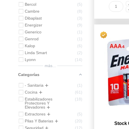
Bercol
5
Cambre
8
Dibaplast
3
Energizer
9
Generico
1
Genrod
1
Kalop
6
Linda Smart
2
Lyonn
14
más...
Categorías
- Sanitaria
1
Cocina
61
Estabilizadores
18
Protectores Y
Elevadores
Extractores
5
Pilas Y Baterias
20
Stock 
Seguridad
12