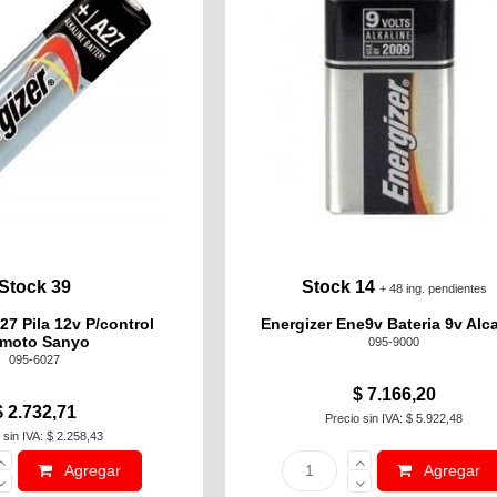
Stock 39
Stock 14
+ 48 ing. pendientes
27 Pila 12v P/control
Energizer Ene9v Bateria 9v Alca
moto Sanyo
095-9000
095-6027
$ 7.166,20
$ 2.732,71
Precio sin IVA: $ 5.922,48
 sin IVA: $ 2.258,43
Agregar
Agregar