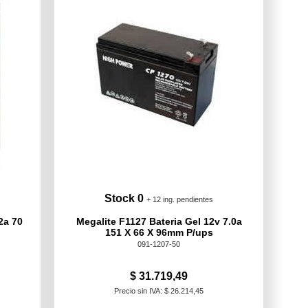
Stock 0
+ 12 ing. pendientes
2a 70
Megalite F1127 Bateria Gel 12v 7.0a
151 X 66 X 96mm P/ups
091-1207-50
$ 31.719,49
Precio sin IVA: $ 26.214,45