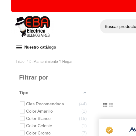
menu
Nuestro catálogo
Inicio
5. Mantenimiento Y Hogar
Filtrar por
Tipo
Clas Recomendada
44
Color Amarillo
1
Color Blanco
15
Color Celeste
1
Color Cromo
7