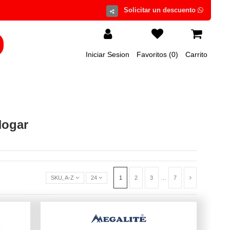
Iniciar Sesion
Favoritos (
0
)
Carrito
Hogar
SKU, A-Z
24