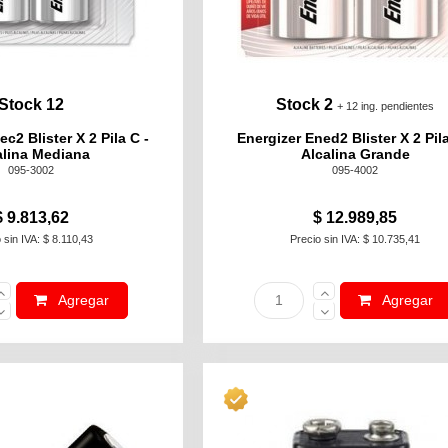
Stock 12
Stock 2
+ 12 ing. pendientes
c2 Blister X 2 Pila C -
Energizer Ened2 Blister X 2 Pila
alina Mediana
Alcalina Grande
095-3002
095-4002
$ 9.813,62
$ 12.989,85
 sin IVA: $ 8.110,43
Precio sin IVA: $ 10.735,41
Agregar
Agregar