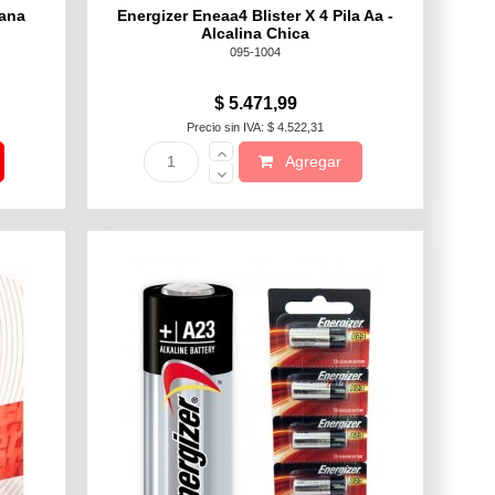
iana
Energizer Eneaa4 Blister X 4 Pila Aa -
Alcalina Chica
095-1004
$ 5.471,99
Precio sin IVA: $ 4.522,31
Agregar