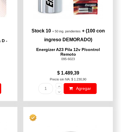
Stock 10
+ (100
con
+ 50 ing. pendientes
ingreso DEMORADO
)
 D -
Energizer A23 Pila 12v P/control
Remoto
095-6023
$ 1.489,39
Precio sin IVA: $ 1.230,90
Agregar