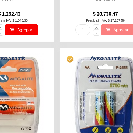
095-9532
097-0000-50
$ 1.262,43
$ 20.736,47
 sin IVA: $ 1.043,33
Precio sin IVA: $ 17.137,58
Agregar
Agregar