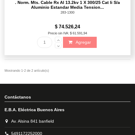
. Norm. Mts. Cable Rx Al 13.2kv 1 X 300/25 Cat Ii S/a
Aluminio Estandar Media Tension...
283-1300
$ 74.526,24
Precio sin IVA: $ 61.591,94
Agregar
Contáctanos
E.B.A. Eléctrica Buenos Aires
Av. Alsina 841 banfield
5491172252000