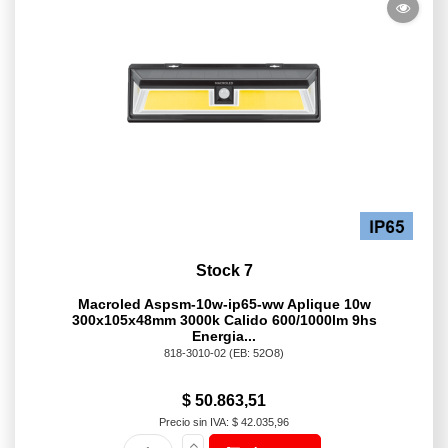
Stock 7
Macroled Aspsm-10w-ip65-ww Aplique 10w
300x105x48mm 3000k Calido 600/1000lm 9hs
Energia...
818-3010-02
(EB: 52O8)
$ 50.863,51
Precio sin IVA: $ 42.035,96