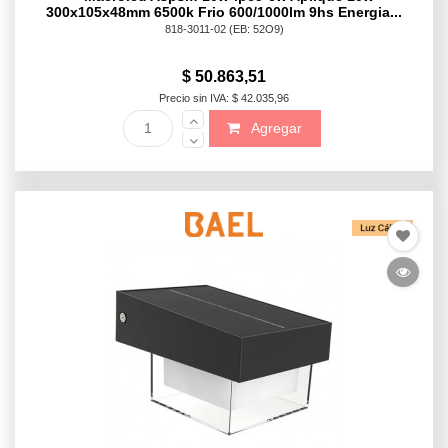
300x105x48mm 6500k Frio 600/1000lm 9hs Energia...
818-3011-02
(EB: 52O9)
$ 50.863,51
Precio sin IVA: $ 42.035,96
Agregar