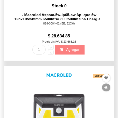
Stock 0
- Macroled Aspsm-5w-ip65-cw Aplique 5w
125x105x45mm 6500kfrio 300/500lm 9hs Energia...
818-3004-02
(EB: 52O6)
$ 28.634,85
Precio sin IVA: $ 23.665,16
Agregar