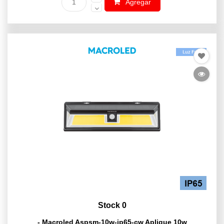
Agregar
Stock 0
- Macroled Aspsm-10w-ip65-cw Aplique 10w