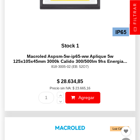
FILTRAR
Stock 1
Macroled Aspsm-5w-ip65-ww Aplique 5w
125x105x45mm 3000k Calido 300/500lm 9hs Energia...
818-3005-02
(EB: 52O7)
$ 28.634,85
Precio sin IVA: $ 23.665,16
Agregar