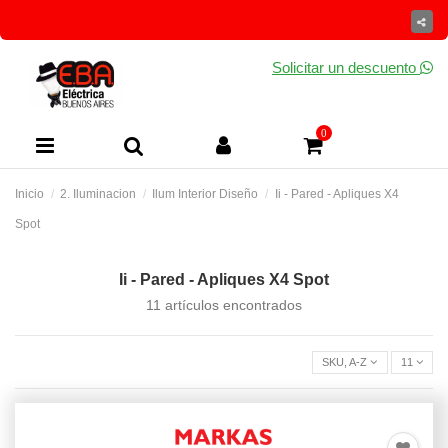
Solicitar un descuento
0
Inicio
2. Iluminacion
Ilum Interior Diseño
Ii - Pared - Apliques X4
Spot
Ii - Pared - Apliques X4 Spot
11 artículos encontrados
SKU, A-