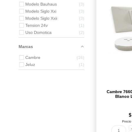
Modelo Bauhaus
3
Modelo Siglo Xxi
3
Modelo Siglo Xxii
3
Tension 24v
1
Uso Domotica
2
Marcas
Cambre
16
Jeluz
1
Cambre 7660 
Blanco L
$
Precio 