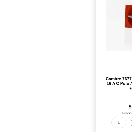
Cambre 7677
16 A C Polo A
R
$
Precio