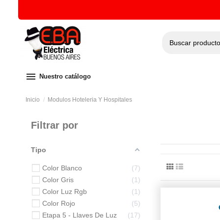
menu
Nuestro catálogo
Inicio
Modulos Hoteleria Y Hospitales
Filtrar por
Tipo
Color Blanco
7
Color Gris
1
Color Luz Rgb
1
Color Rojo
5
Etapa 5 - Llaves De Luz
17