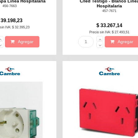
pa Linea Hospitalaria
C/led Testigo - Blanco Line
Hospitalaria
456-7663
457-7671
 39.198,23
$ 33.267,14
sin IVA: $ 32.395,23
Precio sin IVA: $ 27.493,51
Agregar
Agregar