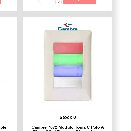
Stock 0
ble
Cambre 7672 Modulo Toma C Polo A