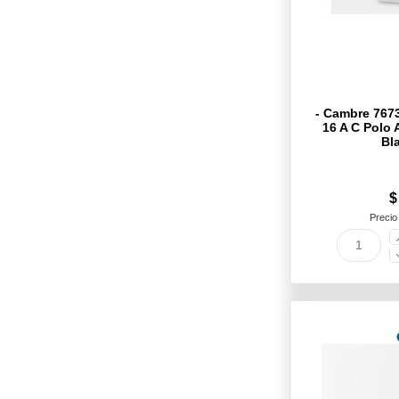
- Cambre 767
16 A C Polo A
Bl
$
Precio