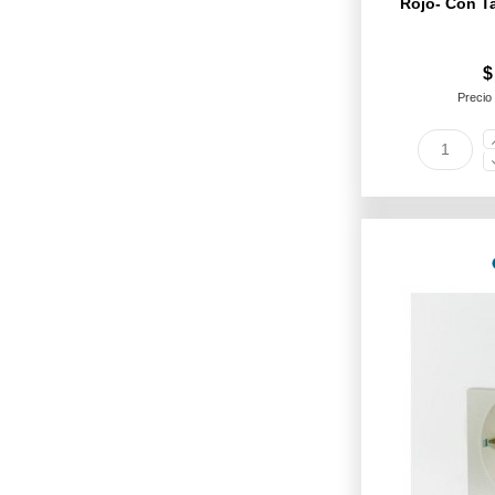
Rojo- Con Ta
$
Precio 