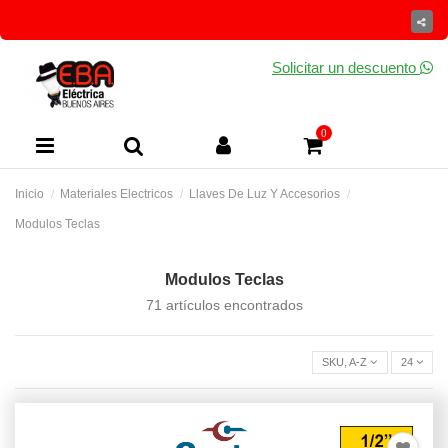
Solicitar un descuento
0
Inicio
Materiales Electricos
Llaves De Luz Y Accesorios
Modulos Teclas
Modulos Teclas
71 artículos encontrados
SKU, A-