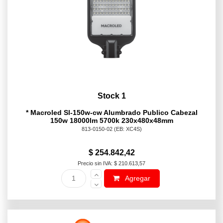
Stock 1
* Macroled Sl-150w-cw Alumbrado Publico Cabezal
150w 18000lm 5700k 230x480x48mm
813-0150-02
(EB: XC4S)
$ 254.842,42
Precio sin IVA: $ 210.613,57
Agregar