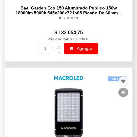
Bael Garden Eco 150 Alumbrado Publico 150w
18000lm 5000k 545x206x72 Ip65 P/caño De 60mm...
813-0150-59
$ 132.054,75
Precio sin IVA: $ 109.136,16
Agregar