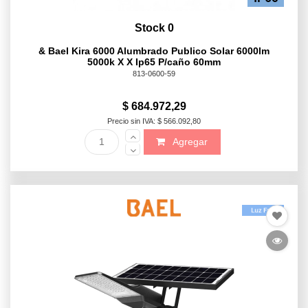
Stock 0
& Bael Kira 6000 Alumbrado Publico Solar 6000lm
5000k X X Ip65 P/caño 60mm
813-0600-59
$ 684.972,29
Precio sin IVA: $ 566.092,80
Agregar