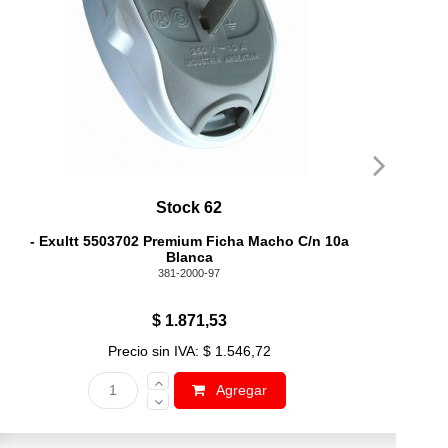
Stock 62
- Exultt 5503702 Premium Ficha Macho C/n 10a
A
Blanca
381-2000-97
$ 1.871,53
Precio sin IVA: $ 1.546,72
Agregar