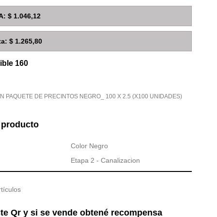
A: $ 1.046,12
ta:
$ 1.265,80
ible 160
N PAQUETE DE PRECINTOS NEGRO_ 100 X 2.5 (X100 UNIDADES)
l producto
Color Negro
Etapa 2 - Canalizacion
tículos
te Qr y si se vende obtené recompensa