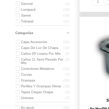
Genrod
1
Lumipack
13
Samet
15
Tubopal
11
Categorías
Cajas Accesorios
21
Cajas De Luz De Chapa
10
Caños 09 Liviano Por Mts
5
Caños 11 Semi Pesado Por
5
Mts
Conectores Metalicos
13
Curvas
7
Grampas
20
Perfiles Y Grampas Olmar
19
Tapas Ciegas Chapa
3
Uniones
7
S
En stock
93
- Ag Hcol04 