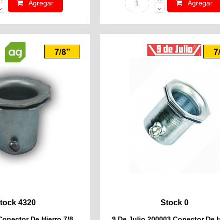
Agregar
Agregar
tock 4320
Stock 0
Conector De Hierro 7/8
9 De Julio 200003 Conector De H