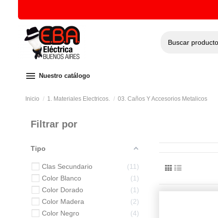
menu
Nuestro catálogo
Inicio
1. Materiales Electricos.
03. Caños Y Accesorios Metalicos
Filtrar por
Tipo
Clas Secundario
11
Color Blanco
1
Color Dorado
1
Color Madera
2
Color Negro
4