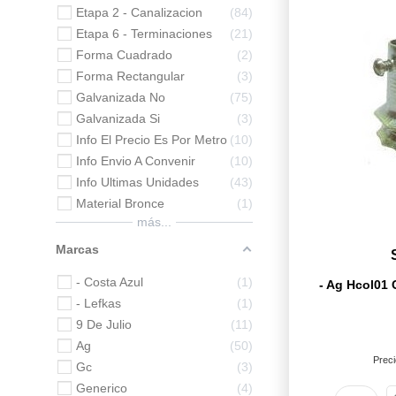
Etapa 2 - Canalizacion
84
Etapa 6 - Terminaciones
21
Forma Cuadrado
2
Forma Rectangular
3
Galvanizada No
75
Galvanizada Si
3
Info El Precio Es Por Metro
10
Info Envio A Convenir
10
Info Ultimas Unidades
43
Material Bronce
1
más...
Marcas
- Costa Azul
1
- Ag Hcol01 
- Lefkas
1
9 De Julio
11
Ag
50
Preci
Gc
3
Generico
4