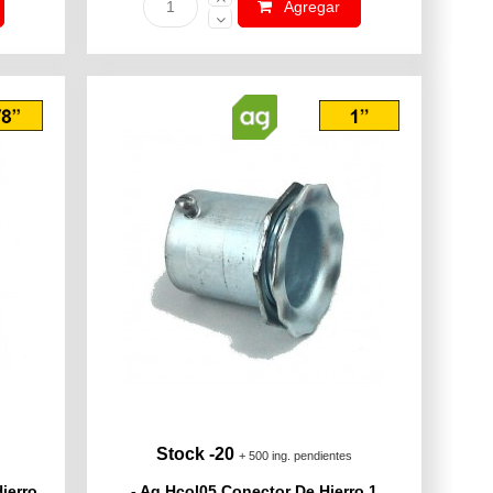
Agregar
Stock -20
+ 500 ing. pendientes
ierro
- Ag Hcol05 Conector De Hierro 1