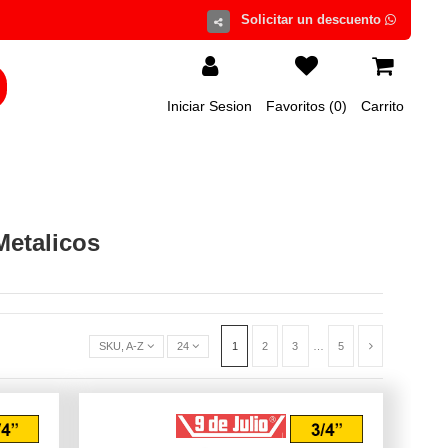
Iniciar Sesion
Favoritos (
0
)
Carrito
Metalicos
SKU, A-Z
24